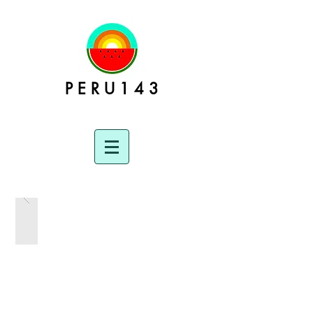
P E R U 1 4 3